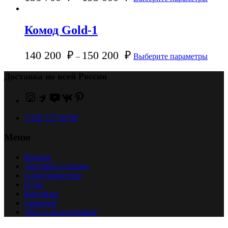
Комод Gold-1
140 200
₽
150 200
₽
–
Выберите параметры
Доставка по всей России
7 939 737 00 99
Меню
Каталог
Доставка и оплата
Сотрудничество
О нас
Контакты
Гарантия
Уход и эксплуатация