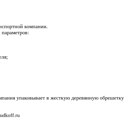
анспортной компании.
 параметров:
еля;
компания упаковывает в жесткую деревянную обрешетку
dkoff.ru