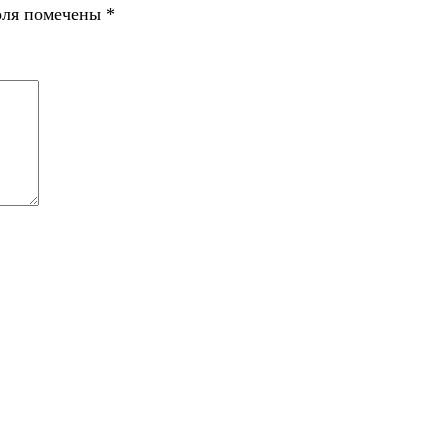
оля помечены
*