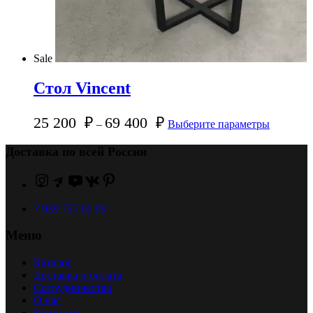
Sale
Стол Vincent
25 200
₽
69 400
₽
–
Выберите параметры
Доставка по всей России
7 939 737 00 99
Меню
Каталог
Доставка и оплата
Сотрудничество
О нас
Контакты