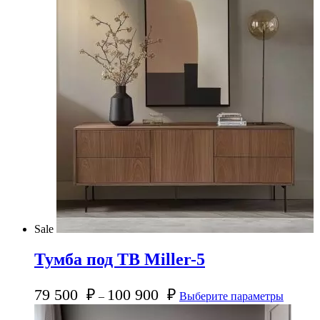
Sale
Тумба под ТВ Miller-5
79 500
₽
100 900
₽
–
Выберите параметры